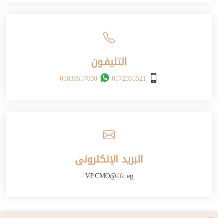
التليفـون
01030557030
0572355521
البريد الإلكترونى
VP.CMO@dfc.eg