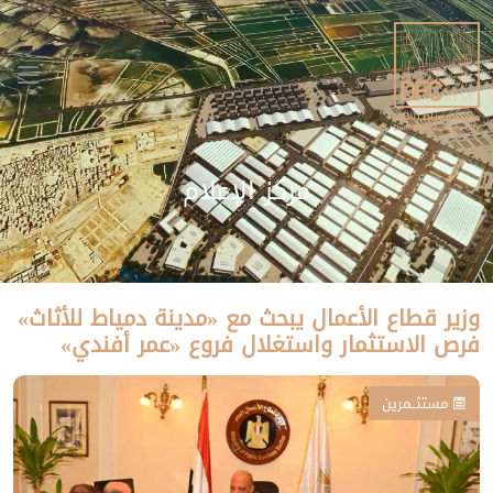
مركز الإعلام
وزير قطاع الأعمال يبحث مع «مدينة دمياط للأثاث»
فرص الاستثمار واستغلال فروع «عمر أفندي»
مستثــمرين