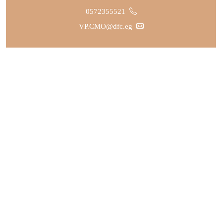
0572355521
VP.CMO@dfc.eg